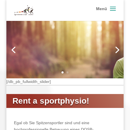
[/db_pb_slide]
[/db_pb_slide]
[/db_pb_fullwidth_slider]
Rent a sportphysio!
Egal ob Sie Spitzensportler sind und eine
hochprofessionelle Betreuung eines DOSB-