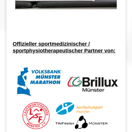
Offizieller sportmedizinischer /
sportphysiotherapeutischer Partner von: